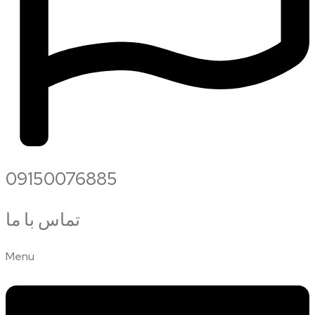
09150076885
تماس با ما
Menu