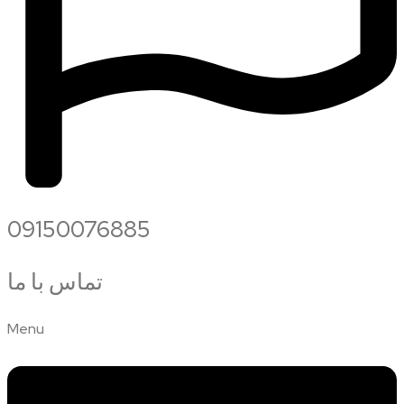
09150076885
تماس با ما
Menu