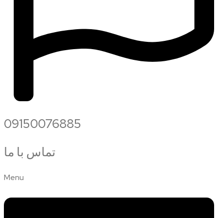
09150076885
تماس با ما
Menu