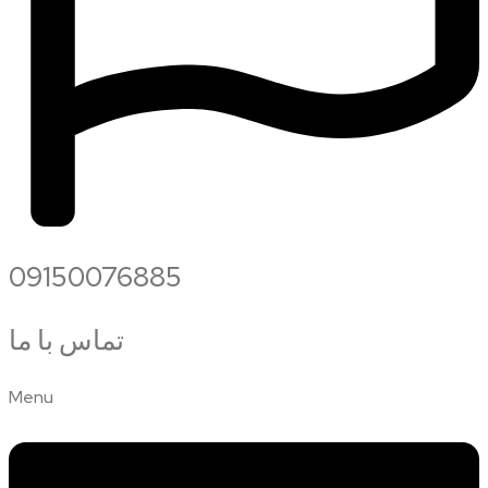
09150076885
تماس با ما
Menu