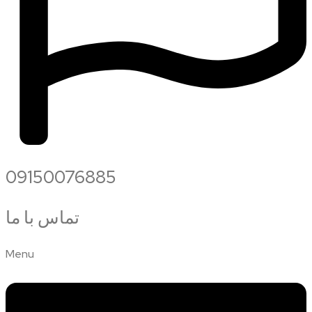
09150076885
تماس با ما
Menu