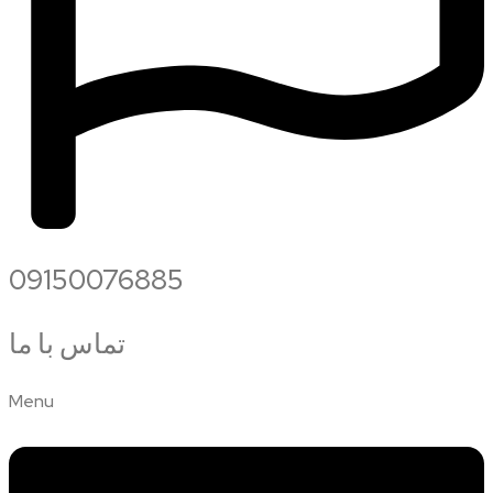
09150076885
تماس با ما
Menu