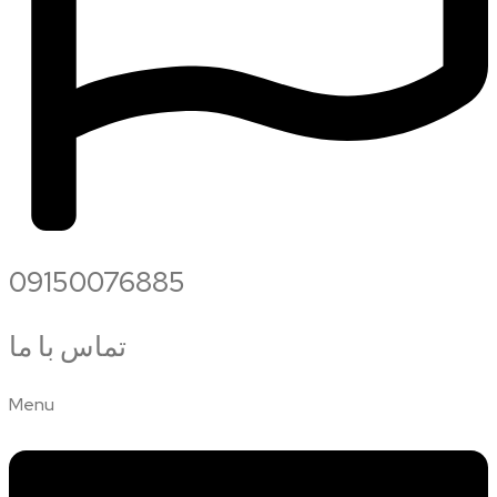
09150076885
تماس با ما
Menu