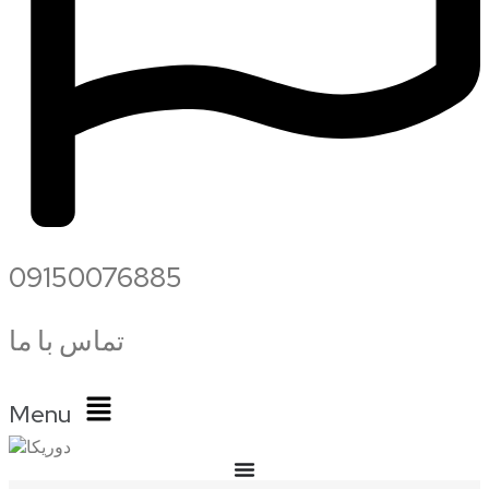
09150076885
تماس با ما
Menu