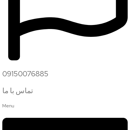
09150076885
تماس با ما
Menu