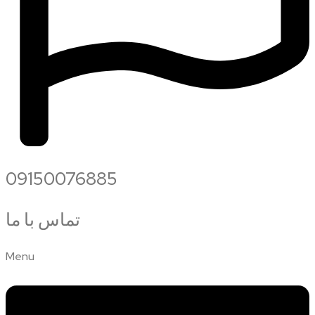
09150076885
تماس با ما
Menu