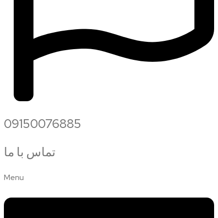
09150076885
تماس با ما
Menu