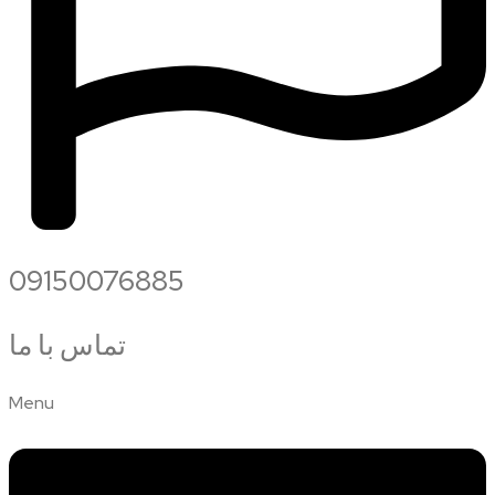
09150076885
تماس با ما
Menu