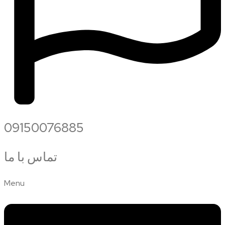
09150076885
تماس با ما
Menu