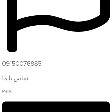
09150076885
تماس با ما
Menu