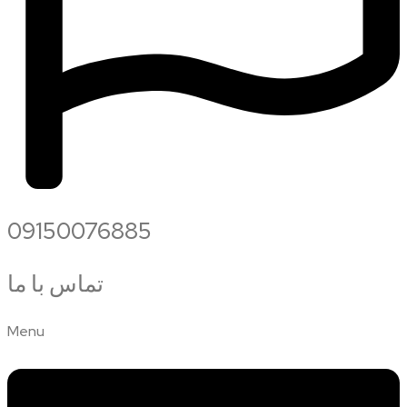
09150076885
تماس با ما
Menu