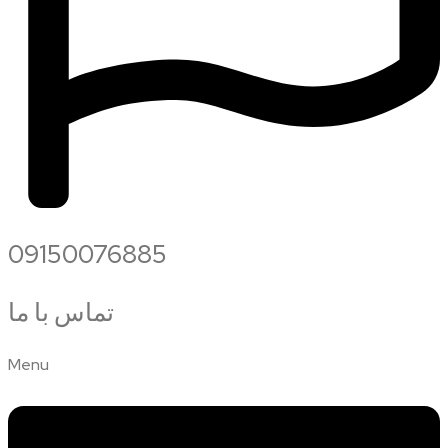
09150076885
تماس با ما
Menu