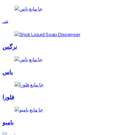
یاس
نرگس
یاس
فلورا
بامبو