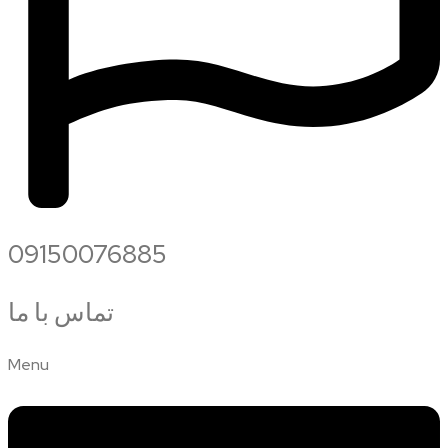
09150076885
تماس با ما
Menu