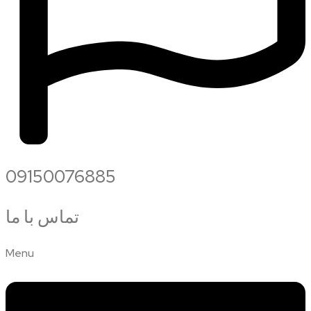
09150076885
تماس با ما
Menu