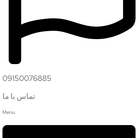
09150076885
تماس با ما
Menu