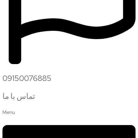
09150076885
تماس با ما
Menu