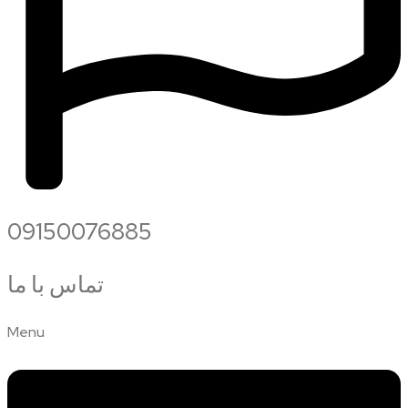
09150076885
تماس با ما
Menu