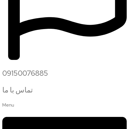
09150076885
تماس با ما
Menu