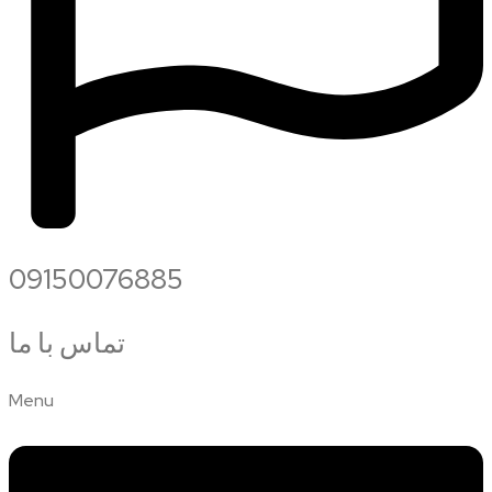
09150076885
تماس با ما
Menu