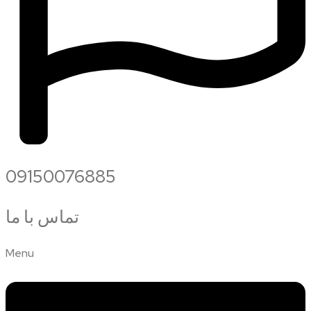
09150076885
تماس با ما
Menu