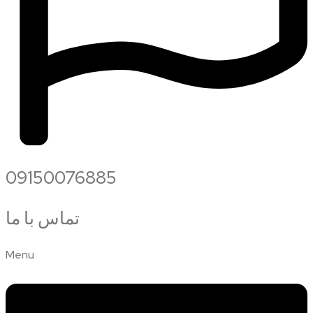
09150076885
تماس با ما
Menu