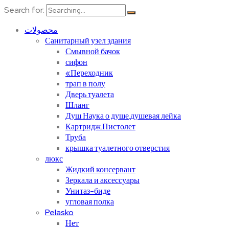
Search for:
محصولات
Санитарный узел здания
Смывной бачок
сифон
«Переходник
трап в полу
Дверь туалета
Шланг
Душ.Наука о душе.душевая лейка
Картридж.Пистолет
Труба
крышка туалетного отверстия
люкс
Жидкий консервант
Зеркала и аксессуары
Унитаз-биде
угловая полка
Pelasko
Нет