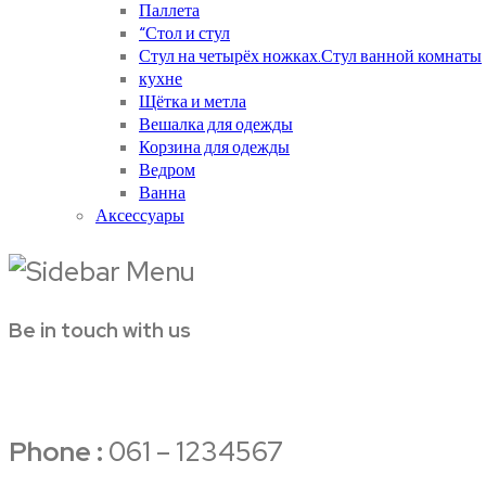
Паллета
“Стол и стул
Стул на четырёх ножках.Стул ванной комнаты
кухне
Щётка и метла
Вешалка для одежды
Корзина для одежды
Ведром
Ванна
Аксессуары
Be in touch with us
Phone :
061 – 1234567