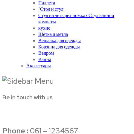
Паллета
“Стол и стул
Стул на четырёх ножках.Стул ванной
комнаты
кухне
Щётка и метла
Вешалка для одежды
Корзина для одежды
Ведром
Ванна
Аксессуары
Be in touch with us
Phone :
061 – 1234567