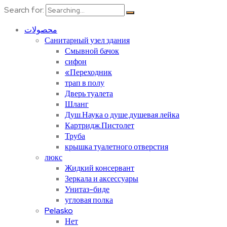
Search for:
محصولات
Санитарный узел здания
Смывной бачок
сифон
«Переходник
трап в полу
Дверь туалета
Шланг
Душ.Наука о душе.душевая лейка
Картридж.Пистолет
Труба
крышка туалетного отверстия
люкс
Жидкий консервант
Зеркала и аксессуары
Унитаз-биде
угловая полка
Pelasko
Нет