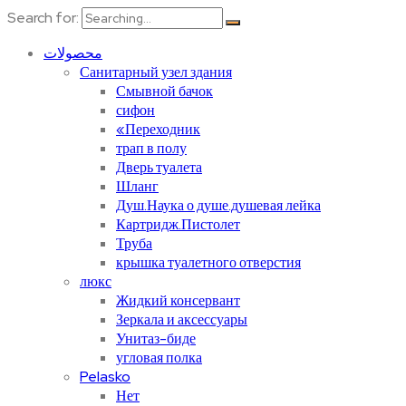
Search for:
محصولات
Санитарный узел здания
Смывной бачок
сифон
«Переходник
трап в полу
Дверь туалета
Шланг
Душ.Наука о душе.душевая лейка
Картридж.Пистолет
Труба
крышка туалетного отверстия
люкс
Жидкий консервант
Зеркала и аксессуары
Унитаз-биде
угловая полка
Pelasko
Нет