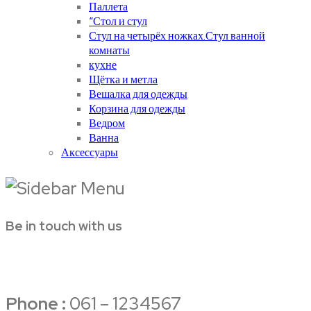
Паллета
“Стол и стул
Стул на четырёх ножках.Стул ванной
комнаты
кухне
Щётка и метла
Вешалка для одежды
Корзина для одежды
Ведром
Ванна
Аксессуары
Be in touch with us
Phone :
061 – 1234567