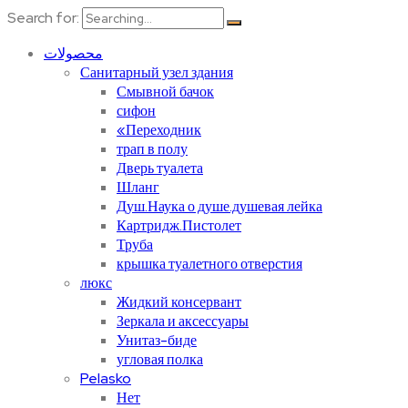
Search for:
محصولات
Санитарный узел здания
Смывной бачок
сифон
«Переходник
трап в полу
Дверь туалета
Шланг
Душ.Наука о душе.душевая лейка
Картридж.Пистолет
Труба
крышка туалетного отверстия
люкс
Жидкий консервант
Зеркала и аксессуары
Унитаз-биде
угловая полка
Pelasko
Нет