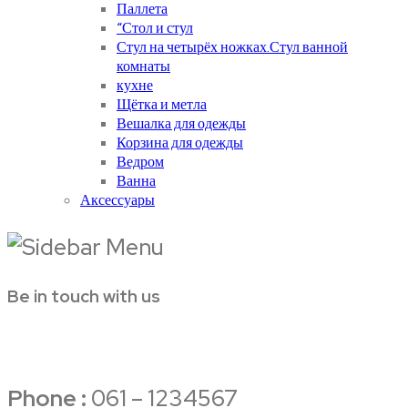
Паллета
“Стол и стул
Стул на четырёх ножках.Стул ванной
комнаты
кухне
Щётка и метла
Вешалка для одежды
Корзина для одежды
Ведром
Ванна
Аксессуары
Be in touch with us
Phone :
061 – 1234567