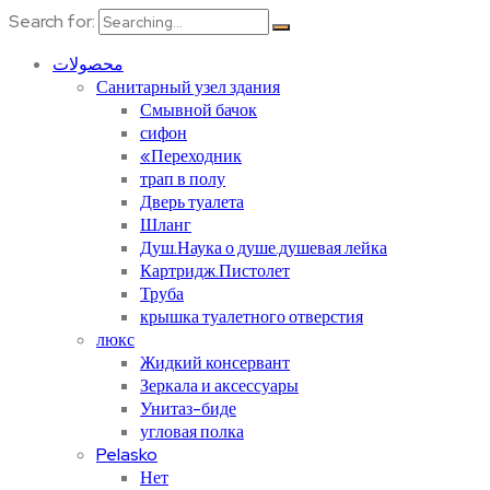
Search for:
محصولات
Санитарный узел здания
Смывной бачок
сифон
«Переходник
трап в полу
Дверь туалета
Шланг
Душ.Наука о душе.душевая лейка
Картридж.Пистолет
Труба
крышка туалетного отверстия
люкс
Жидкий консервант
Зеркала и аксессуары
Унитаз-биде
угловая полка
Pelasko
Нет