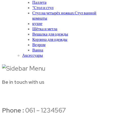
Паллета
“Стол и стул
Стул на четырёх ножках.Стул ванной
комнаты
кухне
Щётка и метла
Вешалка для одежды
Корзина для одежды
Ведром
Ванна
Аксессуары
Be in touch with us
Phone :
061 – 1234567