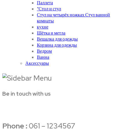
Паллета
“Стол и стул
Стул на четырёх ножках.Стул ванной
комнаты
кухне
Щётка и метла
Вешалка для одежды
Корзина для одежды
Ведром
Ванна
Аксессуары
Be in touch with us
Phone :
061 – 1234567