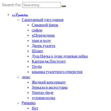
Search for:
محصولات
Санитарный узел здания
Смывной бачок
сифон
«Переходник
трап в полу
Дверь туалета
Шланг
Душ.Наука о душе.душевая лейка
Картридж.Пистолет
Труба
крышка туалетного отверстия
люкс
Жидкий консервант
Зеркала и аксессуары
Унитаз-биде
угловая полка
Pelasko
Нет