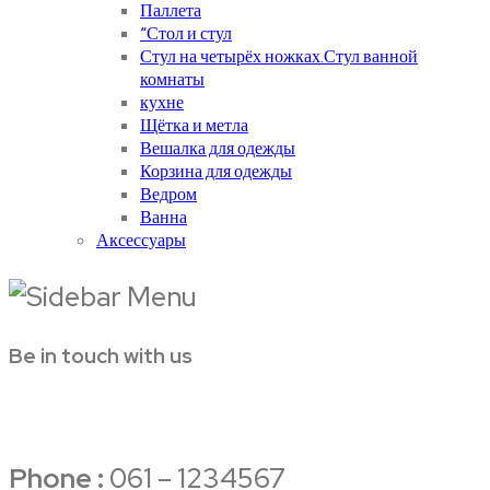
Паллета
“Стол и стул
Стул на четырёх ножках.Стул ванной
комнаты
кухне
Щётка и метла
Вешалка для одежды
Корзина для одежды
Ведром
Ванна
Аксессуары
Be in touch with us
Phone :
061 – 1234567