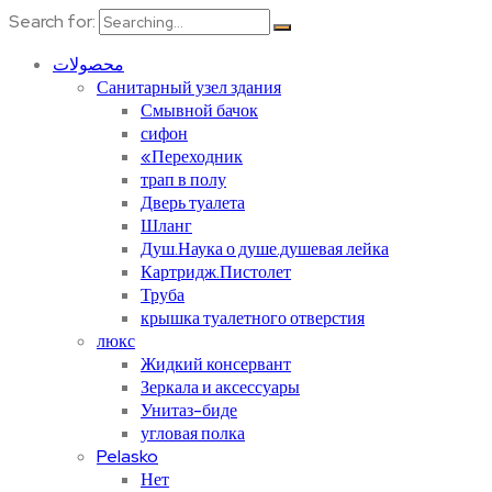
Search for:
محصولات
Санитарный узел здания
Смывной бачок
сифон
«Переходник
трап в полу
Дверь туалета
Шланг
Душ.Наука о душе.душевая лейка
Картридж.Пистолет
Труба
крышка туалетного отверстия
люкс
Жидкий консервант
Зеркала и аксессуары
Унитаз-биде
угловая полка
Pelasko
Нет