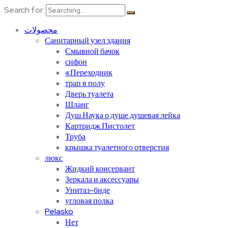
Search for:
محصولات
Санитарный узел здания
Смывной бачок
сифон
«Переходник
трап в полу
Дверь туалета
Шланг
Душ.Наука о душе.душевая лейка
Картридж.Пистолет
Труба
крышка туалетного отверстия
люкс
Жидкий консервант
Зеркала и аксессуары
Унитаз-биде
угловая полка
Pelasko
Нет