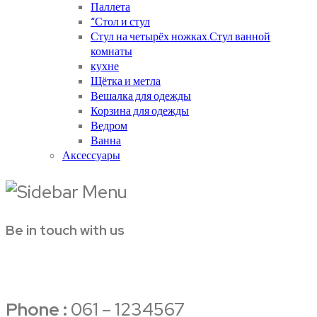
Паллета
“Стол и стул
Стул на четырёх ножках.Стул ванной
комнаты
кухне
Щётка и метла
Вешалка для одежды
Корзина для одежды
Ведром
Ванна
Аксессуары
Be in touch with us
Phone :
061 – 1234567