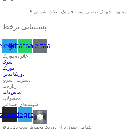
مشهد - شهرک صنعتی توس، فاز یک - تلاش شمالی 5
پشتیبانی برخط
elegram
Whatsapp
Eeitaa
خانواده دوریکا
شوک
دوریکا
دوریکا پلاس
دسترسی سریع
درباره ما
تماس با ما
محصولات
شبکه های اجتماعی
nstagram
Telegram
© 2025 تمامی حقوق برای دوریکا محفوظ است.