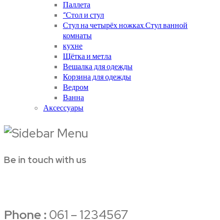
Паллета
“Стол и стул
Стул на четырёх ножках.Стул ванной
комнаты
кухне
Щётка и метла
Вешалка для одежды
Корзина для одежды
Ведром
Ванна
Аксессуары
Be in touch with us
Phone :
061 – 1234567