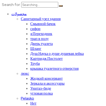
Search for:
محصولات
Санитарный узел здания
Смывной бачок
сифон
«Переходник
трап в полу
Дверь туалета
Шланг
Душ.Наука о душе.душевая лейка
Картридж.Пистолет
Труба
крышка туалетного отверстия
люкс
Жидкий консервант
Зеркала и аксессуары
Унитаз-биде
угловая полка
Pelasko
Нет