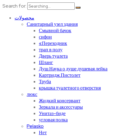
Search for:
محصولات
Санитарный узел здания
Смывной бачок
сифон
«Переходник
трап в полу
Дверь туалета
Шланг
Душ.Наука о душе.душевая лейка
Картридж.Пистолет
Труба
крышка туалетного отверстия
люкс
Жидкий консервант
Зеркала и аксессуары
Унитаз-биде
угловая полка
Pelasko
Нет