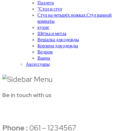
Паллета
“Стол и стул
Стул на четырёх ножках.Стул ванной
комнаты
кухне
Щётка и метла
Вешалка для одежды
Корзина для одежды
Ведром
Ванна
Аксессуары
Be in touch with us
Phone :
061 – 1234567