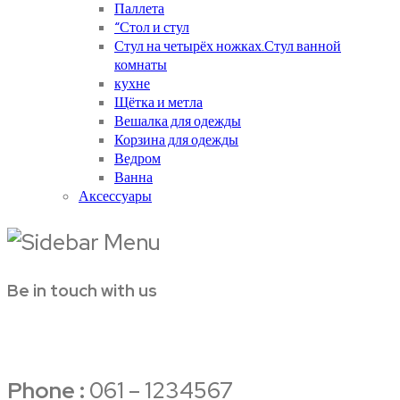
Паллета
“Стол и стул
Стул на четырёх ножках.Стул ванной
комнаты
кухне
Щётка и метла
Вешалка для одежды
Корзина для одежды
Ведром
Ванна
Аксессуары
Be in touch with us
Phone :
061 – 1234567