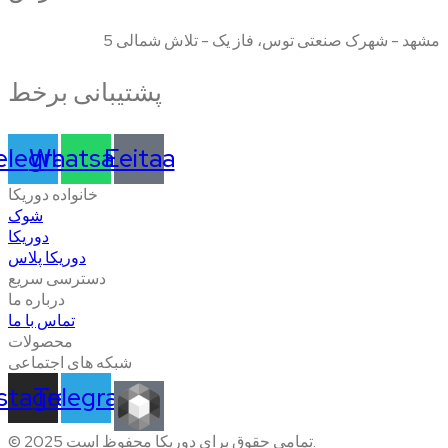
مشهد - شهرک صنعتی توس، فاز یک - تلاش شمالی 5
پشتیبانی برخط
elegram
Whatsapp
Eeitaa
خانواده دوریکا
شوک
دوریکا
دوریکا پلاس
دسترسی سریع
درباره ما
تماس با ما
محصولات
شبکه های اجتماعی
nstagram
Telegram
© 2025 تمامی حقوق برای دوریکا محفوظ است.