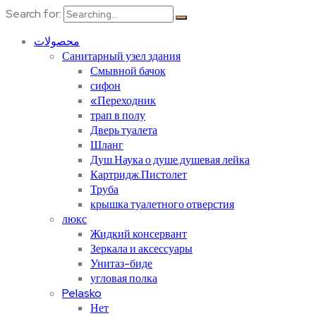
Search for:
محصولات
Санитарный узел здания
Смывной бачок
сифон
«Переходник
трап в полу
Дверь туалета
Шланг
Душ.Наука о душе.душевая лейка
Картридж.Пистолет
Труба
крышка туалетного отверстия
люкс
Жидкий консервант
Зеркала и аксессуары
Унитаз-биде
угловая полка
Pelasko
Нет