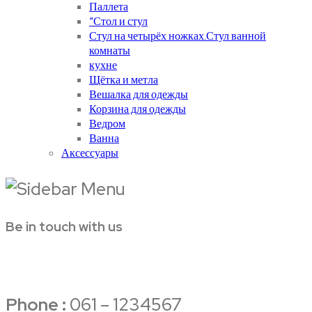
Паллета
“Стол и стул
Стул на четырёх ножках.Стул ванной
комнаты
кухне
Щётка и метла
Вешалка для одежды
Корзина для одежды
Ведром
Ванна
Аксессуары
Be in touch with us
Phone :
061 – 1234567