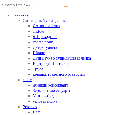
Search for:
محصولات
Санитарный узел здания
Смывной бачок
сифон
«Переходник
трап в полу
Дверь туалета
Шланг
Душ.Наука о душе.душевая лейка
Картридж.Пистолет
Труба
крышка туалетного отверстия
люкс
Жидкий консервант
Зеркала и аксессуары
Унитаз-биде
угловая полка
Pelasko
Нет