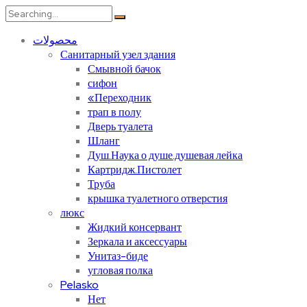
Search
for:
محصولات
Санитарный узел здания
Смывной бачок
сифон
«Переходник
трап в полу
Дверь туалета
Шланг
Душ.Наука о душе.душевая лейка
Картридж.Пистолет
Труба
крышка туалетного отверстия
люкс
Жидкий консервант
Зеркала и аксессуары
Унитаз-биде
угловая полка
Pelasko
Нет