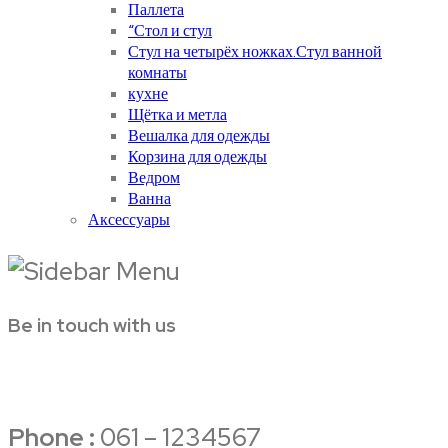
Паллета
“Стол и стул
Стул на четырёх ножках.Стул ванной
комнаты
кухне
Щётка и метла
Вешалка для одежды
Корзина для одежды
Ведром
Ванна
Аксессуары
Be in touch with us
Phone :
061 – 1234567