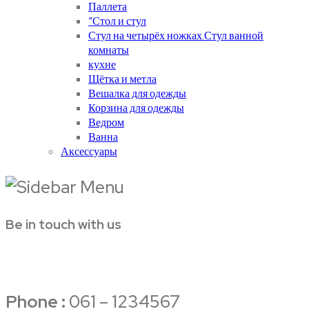
Паллета
“Стол и стул
Стул на четырёх ножках.Стул ванной
комнаты
кухне
Щётка и метла
Вешалка для одежды
Корзина для одежды
Ведром
Ванна
Аксессуары
Be in touch with us
Phone :
061 – 1234567