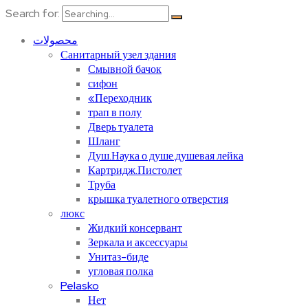
Search for:
محصولات
Санитарный узел здания
Смывной бачок
сифон
«Переходник
трап в полу
Дверь туалета
Шланг
Душ.Наука о душе.душевая лейка
Картридж.Пистолет
Труба
крышка туалетного отверстия
люкс
Жидкий консервант
Зеркала и аксессуары
Унитаз-биде
угловая полка
Pelasko
Нет