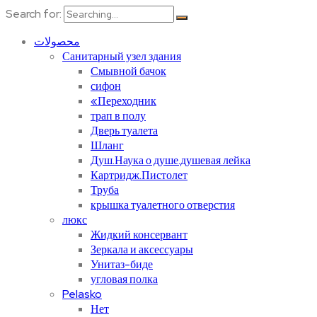
Search for:
محصولات
Санитарный узел здания
Смывной бачок
сифон
«Переходник
трап в полу
Дверь туалета
Шланг
Душ.Наука о душе.душевая лейка
Картридж.Пистолет
Труба
крышка туалетного отверстия
люкс
Жидкий консервант
Зеркала и аксессуары
Унитаз-биде
угловая полка
Pelasko
Нет