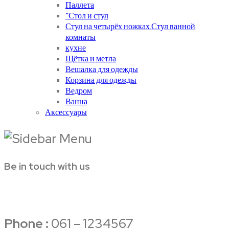
Паллета
“Стол и стул
Стул на четырёх ножках.Стул ванной
комнаты
кухне
Щётка и метла
Вешалка для одежды
Корзина для одежды
Ведром
Ванна
Аксессуары
Be in touch with us
Phone :
061 – 1234567