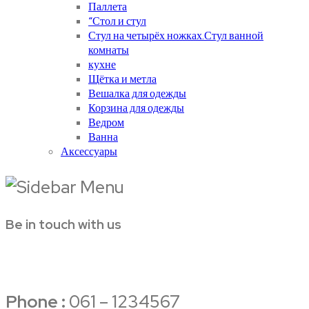
Паллета
“Стол и стул
Стул на четырёх ножках.Стул ванной
комнаты
кухне
Щётка и метла
Вешалка для одежды
Корзина для одежды
Ведром
Ванна
Аксессуары
Be in touch with us
Phone :
061 – 1234567