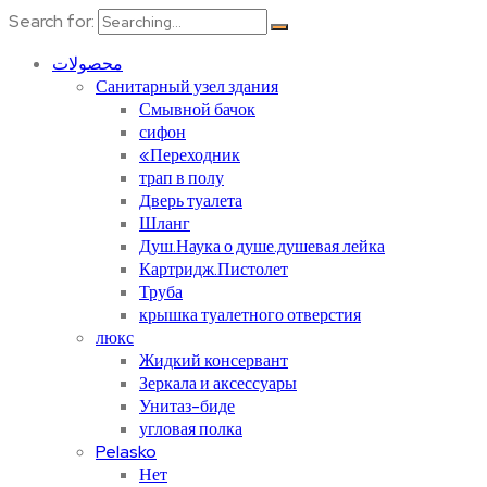
Search for:
محصولات
Санитарный узел здания
Смывной бачок
сифон
«Переходник
трап в полу
Дверь туалета
Шланг
Душ.Наука о душе.душевая лейка
Картридж.Пистолет
Труба
крышка туалетного отверстия
люкс
Жидкий консервант
Зеркала и аксессуары
Унитаз-биде
угловая полка
Pelasko
Нет