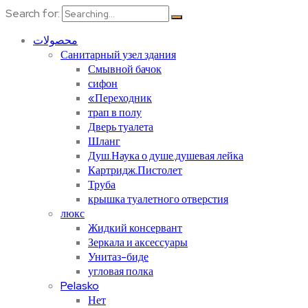
Search for:
محصولات
Санитарный узел здания
Смывной бачок
сифон
«Переходник
трап в полу
Дверь туалета
Шланг
Душ.Наука о душе.душевая лейка
Картридж.Пистолет
Труба
крышка туалетного отверстия
люкс
Жидкий консервант
Зеркала и аксессуары
Унитаз-биде
угловая полка
Pelasko
Нет