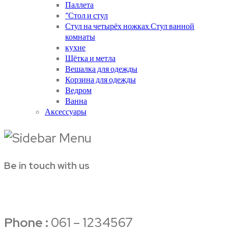
Паллета
“Стол и стул
Стул на четырёх ножках.Стул ванной
комнаты
кухне
Щётка и метла
Вешалка для одежды
Корзина для одежды
Ведром
Ванна
Аксессуары
Be in touch with us
Phone :
061 – 1234567