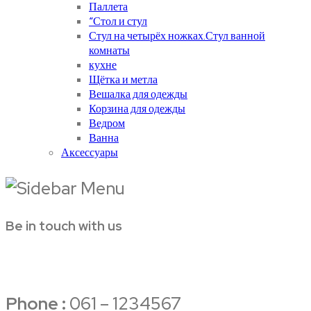
Паллета
“Стол и стул
Стул на четырёх ножках.Стул ванной
комнаты
кухне
Щётка и метла
Вешалка для одежды
Корзина для одежды
Ведром
Ванна
Аксессуары
Be in touch with us
Phone :
061 – 1234567