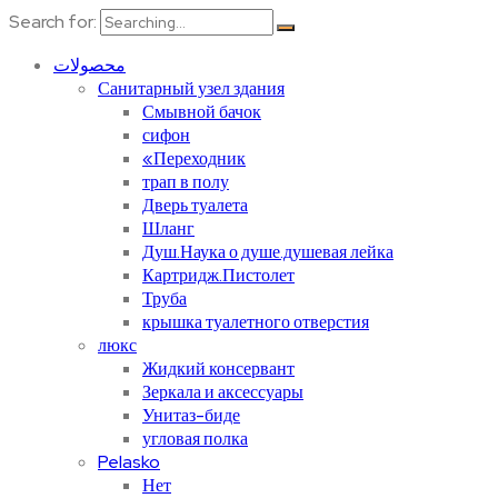
Search for:
محصولات
Санитарный узел здания
Смывной бачок
сифон
«Переходник
трап в полу
Дверь туалета
Шланг
Душ.Наука о душе.душевая лейка
Картридж.Пистолет
Труба
крышка туалетного отверстия
люкс
Жидкий консервант
Зеркала и аксессуары
Унитаз-биде
угловая полка
Pelasko
Нет