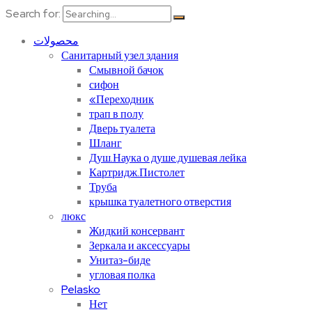
Search for:
محصولات
Санитарный узел здания
Смывной бачок
сифон
«Переходник
трап в полу
Дверь туалета
Шланг
Душ.Наука о душе.душевая лейка
Картридж.Пистолет
Труба
крышка туалетного отверстия
люкс
Жидкий консервант
Зеркала и аксессуары
Унитаз-биде
угловая полка
Pelasko
Нет