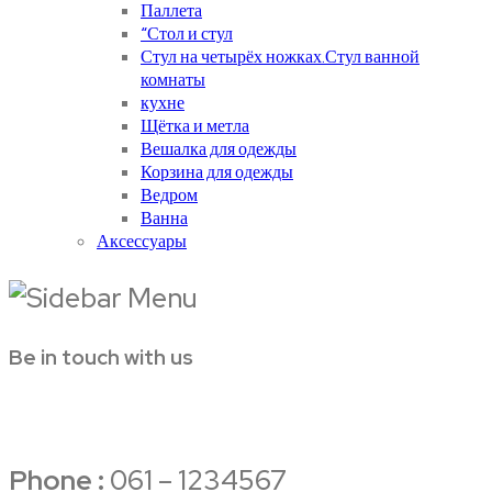
Паллета
“Стол и стул
Стул на четырёх ножках.Стул ванной
комнаты
кухне
Щётка и метла
Вешалка для одежды
Корзина для одежды
Ведром
Ванна
Аксессуары
Be in touch with us
Phone :
061 – 1234567