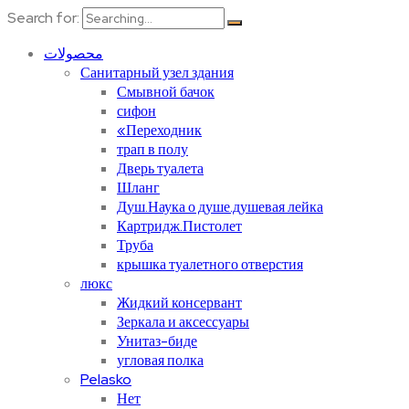
Search for:
محصولات
Санитарный узел здания
Смывной бачок
сифон
«Переходник
трап в полу
Дверь туалета
Шланг
Душ.Наука о душе.душевая лейка
Картридж.Пистолет
Труба
крышка туалетного отверстия
люкс
Жидкий консервант
Зеркала и аксессуары
Унитаз-биде
угловая полка
Pelasko
Нет