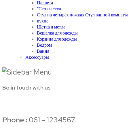
Паллета
“Стол и стул
Стул на четырёх ножках.Стул ванной комнаты
кухне
Щётка и метла
Вешалка для одежды
Корзина для одежды
Ведром
Ванна
Аксессуары
Be in touch with us
Phone :
061 – 1234567