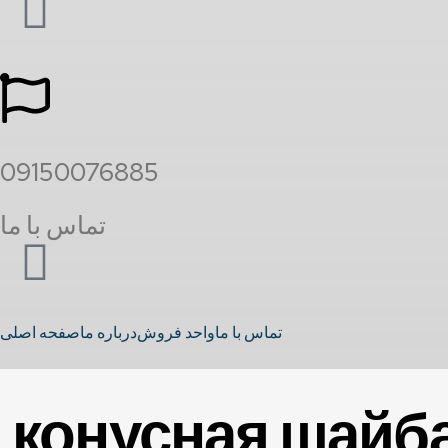
09150076885
تماس با ما
تماس با ما
واحد فروش
درباره ما
صفحه اصلی
конусная шайб