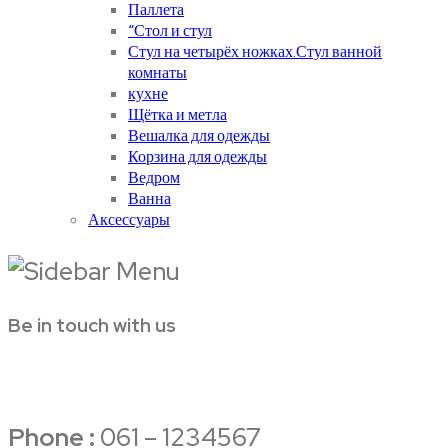
Паллета
“Стол и стул
Стул на четырёх ножках.Стул ванной
комнаты
кухне
Щётка и метла
Вешалка для одежды
Корзина для одежды
Ведром
Ванна
Аксессуары
Be in touch with us
Phone :
061 – 1234567