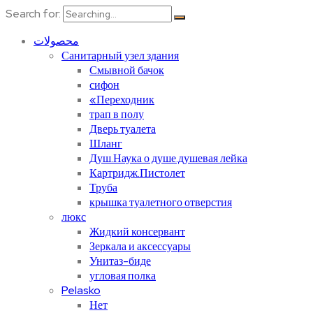
Search for:
محصولات
Санитарный узел здания
Смывной бачок
сифон
«Переходник
трап в полу
Дверь туалета
Шланг
Душ.Наука о душе.душевая лейка
Картридж.Пистолет
Труба
крышка туалетного отверстия
люкс
Жидкий консервант
Зеркала и аксессуары
Унитаз-биде
угловая полка
Pelasko
Нет