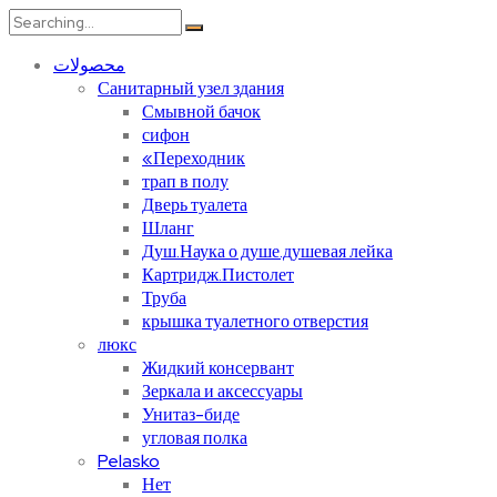
Search
for:
محصولات
Санитарный узел здания
Смывной бачок
сифон
«Переходник
трап в полу
Дверь туалета
Шланг
Душ.Наука о душе.душевая лейка
Картридж.Пистолет
Труба
крышка туалетного отверстия
люкс
Жидкий консервант
Зеркала и аксессуары
Унитаз-биде
угловая полка
Pelasko
Нет