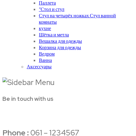
Паллета
“Стол и стул
Стул на четырёх ножках.Стул ванной
комнаты
кухне
Щётка и метла
Вешалка для одежды
Корзина для одежды
Ведром
Ванна
Аксессуары
Be in touch with us
Phone :
061 – 1234567