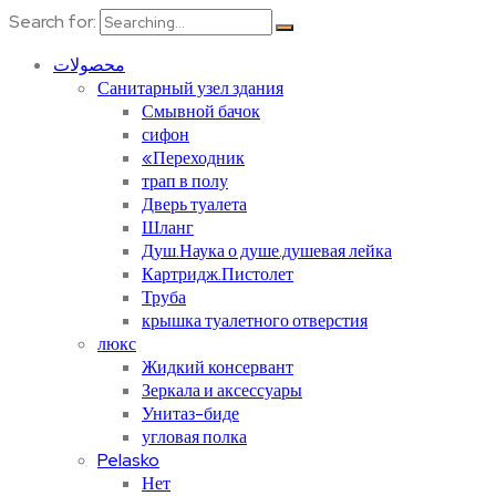
Search for:
محصولات
Санитарный узел здания
Смывной бачок
сифон
«Переходник
трап в полу
Дверь туалета
Шланг
Душ.Наука о душе.душевая лейка
Картридж.Пистолет
Труба
крышка туалетного отверстия
люкс
Жидкий консервант
Зеркала и аксессуары
Унитаз-биде
угловая полка
Pelasko
Нет