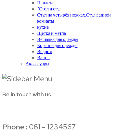
Паллета
“Стол и стул
Стул на четырёх ножках.Стул ванной
комнаты
кухне
Щётка и метла
Вешалка для одежды
Корзина для одежды
Ведром
Ванна
Аксессуары
Be in touch with us
Phone :
061 – 1234567