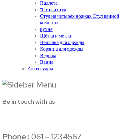
Паллета
“Стол и стул
Стул на четырёх ножках.Стул ванной
комнаты
кухне
Щётка и метла
Вешалка для одежды
Корзина для одежды
Ведром
Ванна
Аксессуары
Be in touch with us
Phone :
061 – 1234567