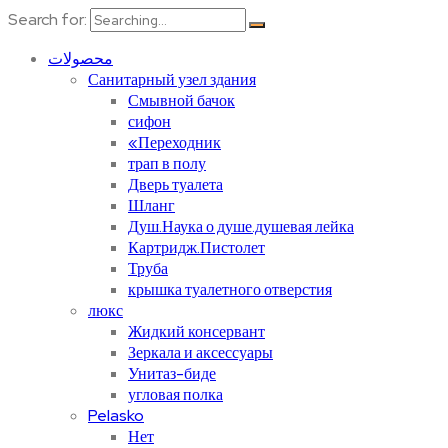
Search for:
محصولات
Санитарный узел здания
Смывной бачок
сифон
«Переходник
трап в полу
Дверь туалета
Шланг
Душ.Наука о душе.душевая лейка
Картридж.Пистолет
Труба
крышка туалетного отверстия
люкс
Жидкий консервант
Зеркала и аксессуары
Унитаз-биде
угловая полка
Pelasko
Нет